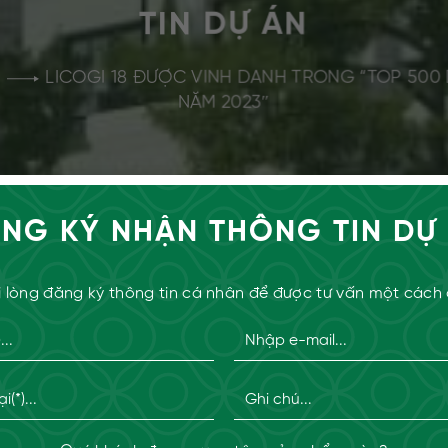
TIN DỰ ÁN
n
LICOGI 18 ĐƯỢC VINH DANH TRONG “TOP 500
NĂM 2023″
NG KÝ NHẬN THÔNG TIN DỰ
 lòng đăng ký thông tin cá nhân để được tư vấn một cách