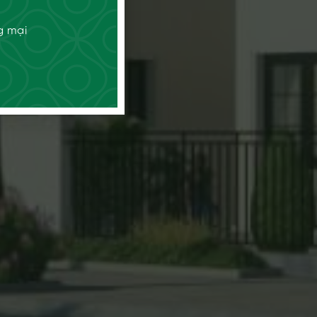
g mại