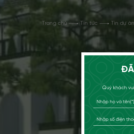
Trang chủ
Tin tức
Tin dự á
ĐĂ
Quý khách vui