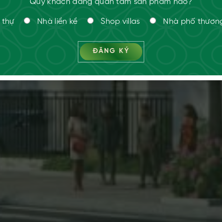
Quý khách đang quan tâm sản phẩm nào?
 thự
Nhà liền kề
Shop villas
Nhà phố thươn