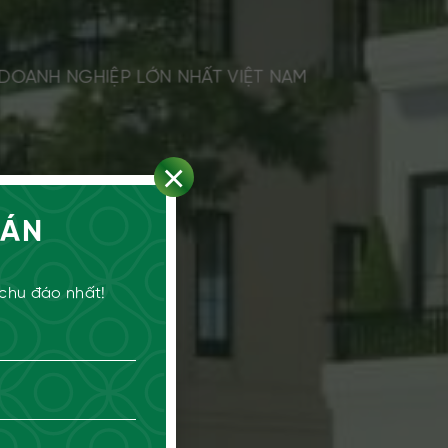
 DOANH NGHIỆP LỚN NHẤT VIỆT NAM
×
 ÁN
 chu đáo nhất!