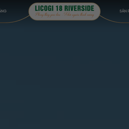
ẰNG
SẢN 