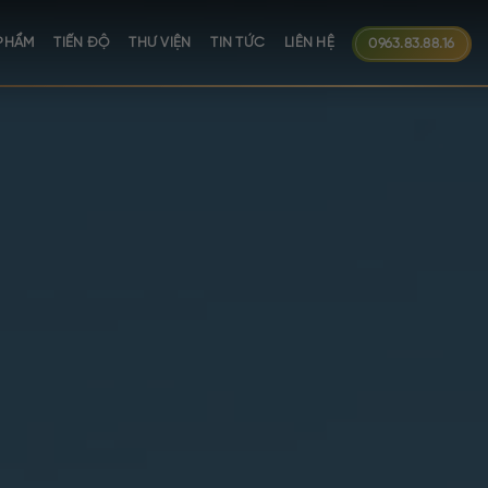
PHẨM
TIẾN ĐỘ
THƯ VIỆN
TIN TỨC
LIÊN HỆ
0963.83.88.16